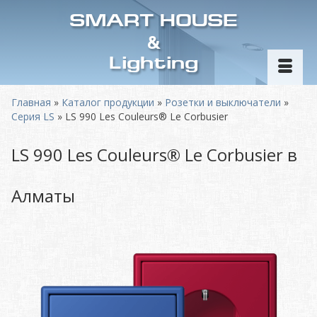
SMART HOUSE
&
Lighting
Главная
»
Каталог продукции
»
Розетки и выключатели
»
Серия LS
»
LS 990 Les Couleurs® Le Corbusier
LS 990 Les Couleurs® Le Corbusier в
Алматы