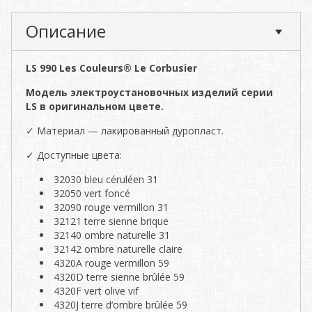
Описание
LS 990 Les Couleurs® Le Corbusier
Модель электроустановочных изделий серии
LS в оригинальном цвете.
✓ Материал — лакированный дуропласт.
✓ Доступные цвета:
32030 bleu céruléen 31
32050 vert foncé
32090 rouge vermillon 31
32121 terre sienne brique
32140 ombre naturelle 31
32142 ombre naturelle claire
4320A rouge vermillon 59
4320D terre sienne brûlée 59
4320F vert olive vif
4320J terre d‘ombre brûlée 59