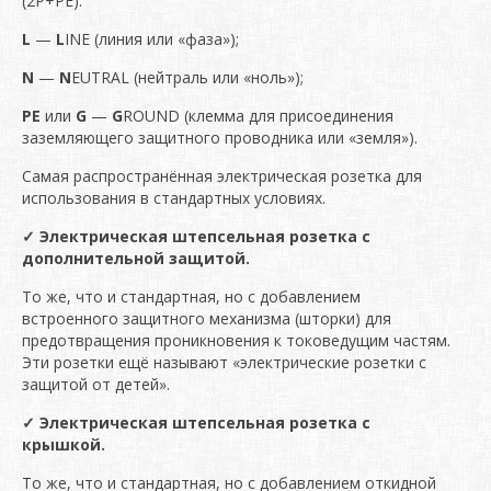
(2P+PE):
L
—
L
INE (линия или «фаза»);
N
—
N
EUTRAL (нейтраль или «ноль»);
PE
или
G
—
G
ROUND (клемма для присоединения
заземляющего защитного проводника или «земля»).
Самая распространённая электрическая розетка для
использования в стандартных условиях.
✓ Электрическая штепсельная розетка с
дополнительной защитой.
То же, что и стандартная, но с добавлением
встроенного защитного механизма (шторки) для
предотвращения проникновения к токоведущим частям.
Эти розетки ещё называют «электрические розетки с
защитой от детей».
✓ Электрическая штепсельная розетка с
крышкой.
То же, что и стандартная, но с добавлением откидной