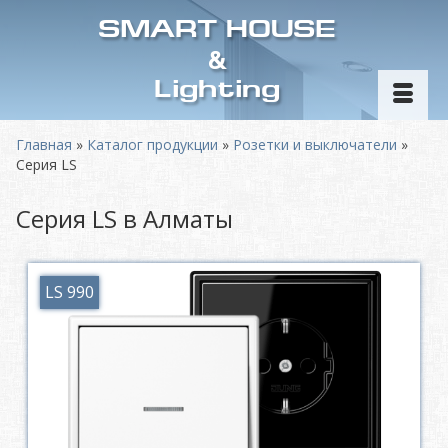
SMART HOUSE
&
Lighting
Главная
»
Каталог продукции
»
Розетки и выключатели
»
Серия LS
Серия LS в Алматы
LS 990