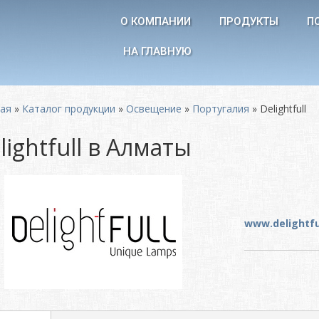
О КОМПАНИИ
ПРОДУКТЫ
П
НА ГЛАВНУЮ
ная
»
Каталог продукции
»
Освещение
»
Португалия
»
Delightfull
lightfull в Алматы
www.delightfu