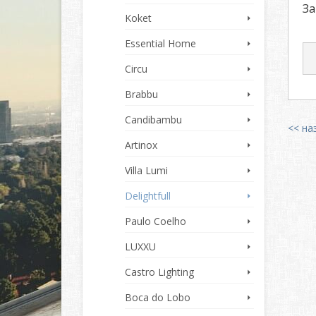
За
Koket
Essential Home
Circu
Brabbu
Candibambu
<< на
Artinox
Villa Lumi
Delightfull
Paulo Coelho
LUXXU
Castro Lighting
Boca do Lobo