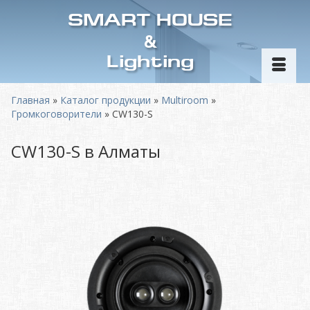
SMART HOUSE
&
Lighting
Главная
»
Каталог продукции
»
Multiroom
»
Громкоговорители
»
CW130-S
CW130-S в Алматы