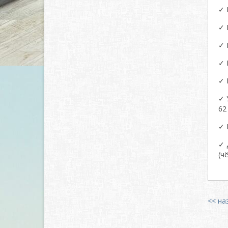
✓ 
✓ 
✓ 
✓ 
✓ 
✓ 
62
✓ 
✓ 
(ч
<< на