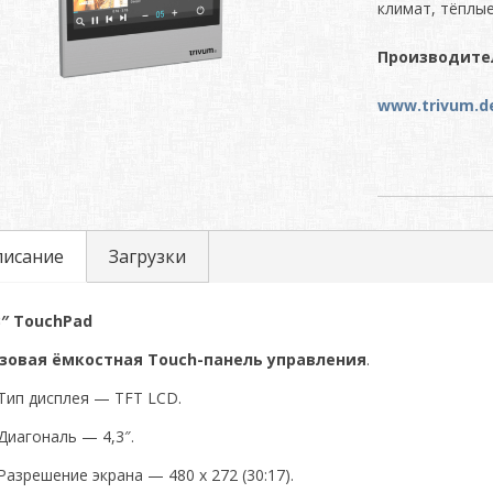
климат, тёплые
Производител
www.trivum.d
писание
Загрузки
3″ TouchPad
зовая ёмкостная Touch-панель управления
.
Тип дисплея — TFT LCD.
Диагональ — 4,3″.
Разрешение экрана — 480 х 272 (30:17).