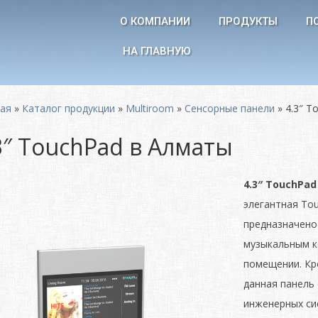
О КОМПАНИИ
ПРОДУКТЫ
П
НА ГЛАВНУЮ
ная
»
Каталог продукции
»
Multiroom
»
Сенсорные панели
»
4.3″ T
3″ TouchPad в Алматы
4.3″ TouchPad
элегантная To
предназначено
музыкальным к
помещении. Кр
данная панель
инженерных си