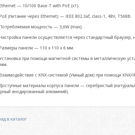
Ethernet — 10/100 Base-T with PoE (x1).
PoE (питание через Ethernet) — IEEE 802.3af, class-1, 48V, T568B.
Потребляемая мощность — 3,6W (max).
Настройка панели осуществляется через стандартный браузер, нап
Размеры панели — 110 х 110 х 6 мм.
Установка при помощи магнитной системы в металлическую уста
 мм.
Взаимодействие с KNX-системой (Умный дом) при помощи KNX/IP
Доступные материалы корпуса панели — серебристый (натураль
ёрный анодированный алюминий).
зад в каталог